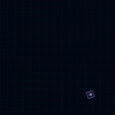
1007884230@qq.com
8
软床行业的成功案例与发展趋势
1007884230@qq.com
探索软床行业的成功案例及其未来发展趋势，了解市场变化
4001816818
9
与消费者需求。
4001816818
查看更多 →
在线留言
如果您有任何问题，请咨询我们，我们将尽快为您解答!